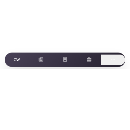
Footer
ゲーム業界に特化した転職・求人情報サイト Creator World
Creator World とは