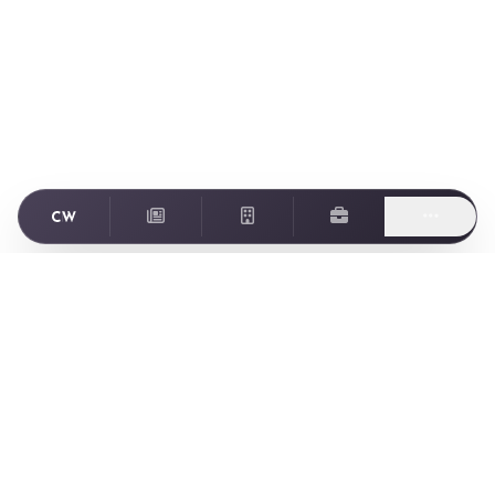
Footer
ゲーム業界に特化した転職・求人情報サイト Creator World
Creator World とは