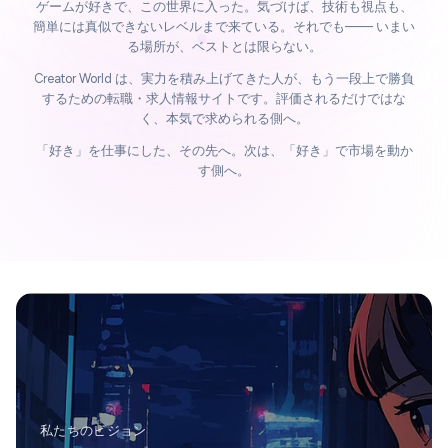
ゲームが好きで、この世界に入った。気づけば、技術も視点も、
簡単には真似できないレベルまで来ている。それでも—— いまい
る場所が、ベストとは限らない。
Creator World は、実力を積み上げてきた人が、もう一段上で勝負
するための転職・求人情報サイトです。評価されるだけではな
く、本気で求められる側へ。
「好き」を仕事にした、その先へ。次は、「好き」で市場を動か
す側へ。
私たちのビジョン