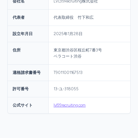
会社名
LVL99Recruiting株式会社
代表者
代表取締役 竹下和広
設立年月日
2025年1月28日
住所
東京都渋谷区桜丘町7番3号
ベラコート渋谷
適格請求書番号
T9011001167513
許可番号
13-ユ-318055
公式サイト
lvl99recruiting.com