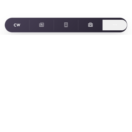
Footer
ゲーム業界に特化した転職・求人情報サイト Creator World
Creator World とは
Creator World とは
ニュース
ゲーム会社一覧