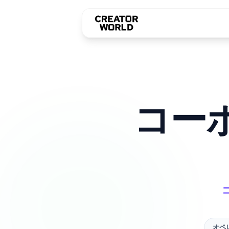
コー
オペ