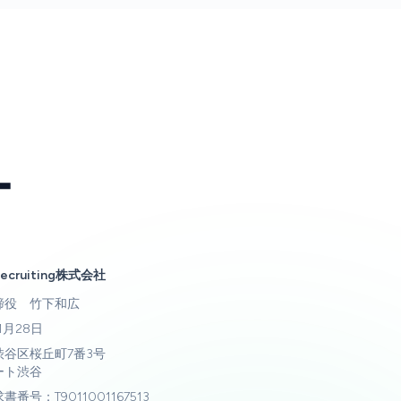
ー
Recruiting株式会社
締役 竹下和広
1月28日
渋谷区桜丘町7番3号
ート渋谷
番号：T9011001167513