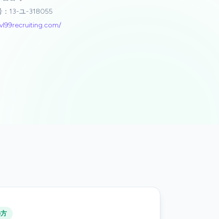
13-ユ-318055
lvl99recruiting.com/
の方