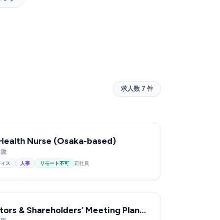
求人数 7 件
Health Nurse (Osaka-based)
大阪
フィス
人事
リモート不可
正社員
Board of Directors & Shareholders’ Meeting Planning and Operations / Corporate Governance Specialist