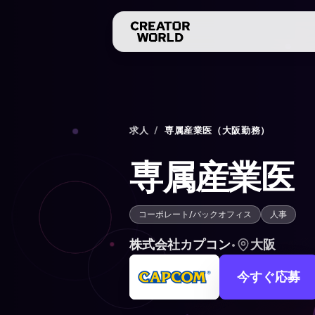
求人
/
専属産業医（大阪勤務）
専属産業医
コーポレート/バックオフィス
人事
株式会社カプコン
•
大阪
今すぐ応募