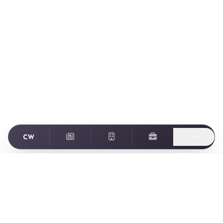
Footer
ゲーム業界に特化した転職・求人情報サイト Creator World