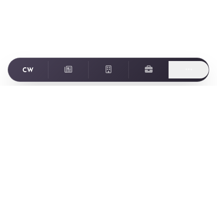
Footer
ゲーム業界に特化した転職・求人情報サイト Creator World
Creator World とは
Creator World とは