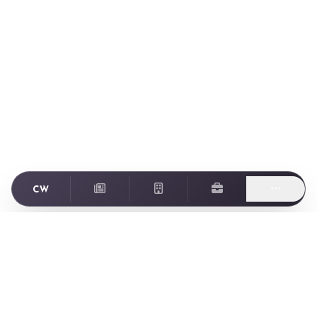
Footer
ゲーム業界に特化した転職・求人情報サイト Creator World