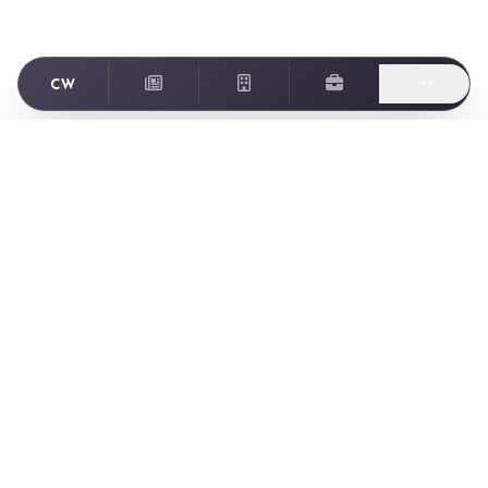
Footer
ゲーム業界に特化した転職・求人情報サイト Creator World
Creator World とは
Creator World とは
ニュース
ゲーム会社一覧