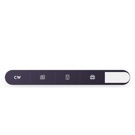
Footer
ゲーム業界に特化した転職・求人情報サイト Creator World