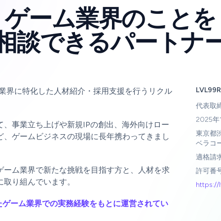
ゲーム業界のことを
相談できるパートナ
LVL99
gは、ゲーム業界に特化した人材紹介・採用支援を行うリクル
代表取
2025年
て、事業立ち上げや新規IPの創出、海外向けロー
東京都
ど、ゲームビジネスの現場に長年携わってきまし
ベラコ
適格請求書
ゲーム業界で新たな挑戦を目指す方と、人材を求
許可番号：
に取り組んでいます。
https://
、こうしたゲーム業界での実務経験をもとに運営されてい