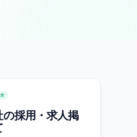
の方
社の採用・求人掲
て