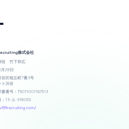
ー
Recruiting株式会社
締役 竹下和広
1月28日
渋谷区桜丘町7番3号
ート渋谷
番号：T9011001167513
13-ユ-318055
lvl99recruiting.com/