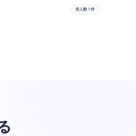
求人数 1 件
る