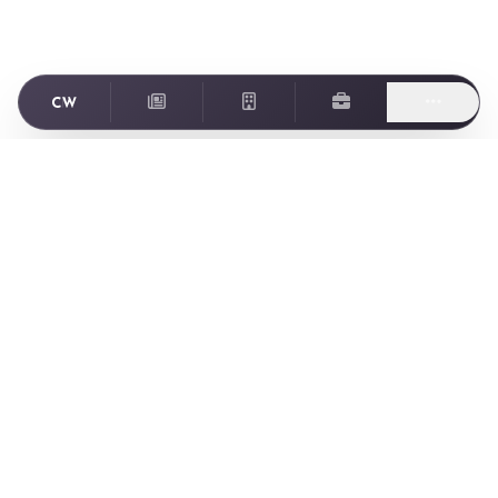
Footer
ゲーム業界に特化した転職・求人情報サイト Creator World
Creator World とは
Creator World とは
ニュース