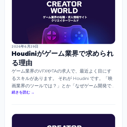
2026年6月29日
Houdiniがゲーム業界で求められ
る理由
ゲーム業界のVFXやTAの求人で、最近よく目にす
るスキルがあります。 それが Houdini です。「映
画業界のツールでは？」とか「なぜゲーム開発で
続きを読む →
必要なの？」と感じる方も少なくありません。 し
かし、現在Houdiniはゲーム開発において、一部の
専門ツールではなく、重要インフラに近い存在に
なりつつあります。