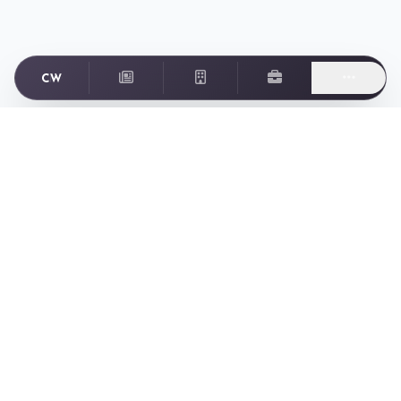
Footer
ゲーム業界に特化した転職・求人情報サイト Creator World
Creator World とは
Creator World とは
ニュース
ゲーム会社一覧